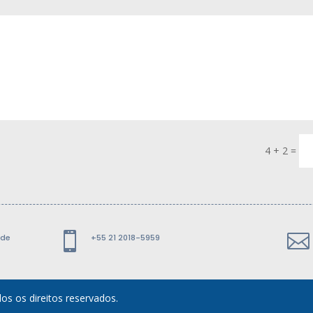
4 + 2
=


 de
+55 21 2018-5959
os os direitos reservados.